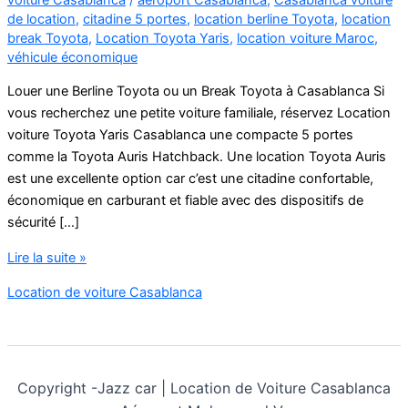
de location
,
citadine 5 portes
,
location berline Toyota
,
location
break Toyota
,
Location Toyota Yaris
,
location voiture Maroc
,
véhicule économique
Louer une Berline Toyota ou un Break Toyota à Casablanca Si
vous recherchez une petite voiture familiale, réservez Location
voiture Toyota Yaris Casablanca une compacte 5 portes
comme la Toyota Auris Hatchback. Une location Toyota Auris
est une excellente option car c’est une citadine confortable,
économique en carburant et fiable avec des dispositifs de
sécurité […]
Location
Lire la suite »
voiture
Location de voiture Casablanca
Toyota
Yaris
Casablanca
Copyright -
Jazz car | Location de Voiture Casablanca