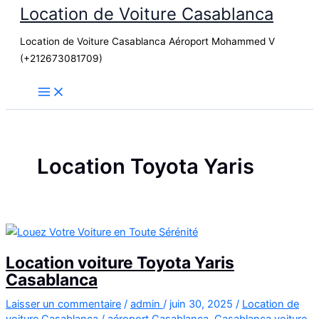
Location de Voiture Casablanca
Aller
au
Location de Voiture Casablanca Aéroport Mohammed V
contenu
(+212673081709)
Location Toyota Yaris
Location voiture Toyota Yaris
Casablanca
Laisser un commentaire
/
admin
/
juin 30, 2025
/
Location de
voiture Casablanca
/
aéroport Casablanca
,
Casablanca voiture