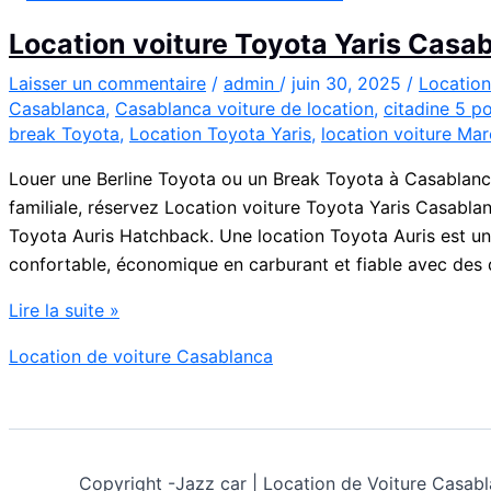
Location voiture Toyota Yaris Casa
Laisser un commentaire
/
admin
/
juin 30, 2025
/
Location
Casablanca
,
Casablanca voiture de location
,
citadine 5 p
break Toyota
,
Location Toyota Yaris
,
location voiture Ma
Louer une Berline Toyota ou un Break Toyota à Casablanca
familiale, réservez Location voiture Toyota Yaris Casab
Toyota Auris Hatchback. Une location Toyota Auris est une
confortable, économique en carburant et fiable avec des d
Location
Lire la suite »
voiture
Location de voiture Casablanca
Toyota
Yaris
Casablanca
Copyright -
Jazz car | Location de Voiture Cas