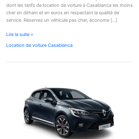
dont les tarifs de location de voiture à Casablanca les moins
cher en dirham et en euros en respectant la qualité de
service. Réservez un véhicule pas cher, économe […]
location
Lire la suite »
voiture
Location de voiture Casablanca
casablanca
hay
moulay
abdellah