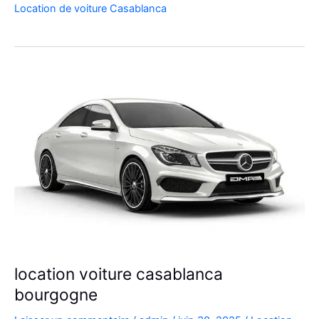
Location de voiture Casablanca
casablanca
prix
bas
location voiture casablanca
bourgogne