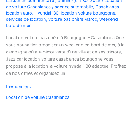
Laisser un commentaire
/
admin
/
juin 30, 2025
/
Location
de voiture Casablanca
/
agence automobile
,
Casablanca
location auto
,
Hyundai i30
,
location voiture bourgogne
,
services de location
,
voiture pas chère Maroc
,
weekend
bord de mer
Location voiture pas chère à Bourgogne – Casablanca Que
vous souhaitiez organiser un weekend en bord de mer, à la
campagne où à la découverte d’une ville et de ses trésors,
Jazz car location voiture casablanca bourgogne vous
propose à la location la voiture hyndai i 30 adaptée. Profitez
de nos offres et organisez un
location
Lire la suite »
voiture
Location de voiture Casablanca
casablanca
bourgogne