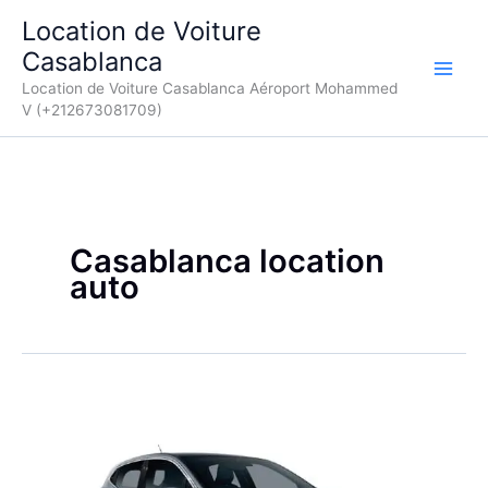
Aller
Location de Voiture
au
Casablanca
contenu
Location de Voiture Casablanca Aéroport Mohammed
V (+212673081709)
Casablanca location
auto