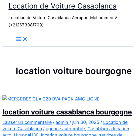
Location de Voiture Casablanca
Aller
au
Location de Voiture Casablanca Aéroport Mohammed V
contenu
(+212673081709)
location voiture bourgogne
location voiture casablanca bourgogne
Laisser un commentaire
/
admin
/
juin 30, 2025
/
Location de
voiture Casablanca
/
agence automobile
,
Casablanca location
auto
,
Hyundai i30
,
location voiture bourgogne
,
services de