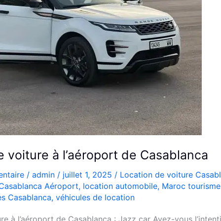
e voiture à l’aéroport de Casablanca
ntaire
/
admin
/
juillet 1, 2025
/
Location de voiture Casab
Casablanca Aéroport
,
location automobile
,
Maroc tourisme
es Casablanca
,
véhicules de location
re à l’aéroport de Casablanca : Jazz car Avez-vous l’inten