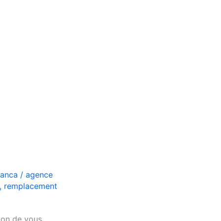
lanca
/
agence
,
remplacement
tion de vous