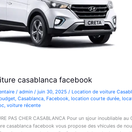
oiture casablanca facebook
ntaire
/
admin
/
juin 30, 2025
/
Location de voiture Casab
budget
,
Casablanca
,
Facebook
,
location courte durée
,
loca
oc
,
voiture récente
E PAS CHER CASABLANCA Pour un sjour inoubliable au C
ture casablanca facebook vous propose des vhicules de nouv