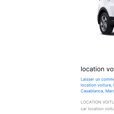
location v
Laisser un comme
location voiture
,
Casablanca
,
Mar
LOCATION VOITUR
car location voi