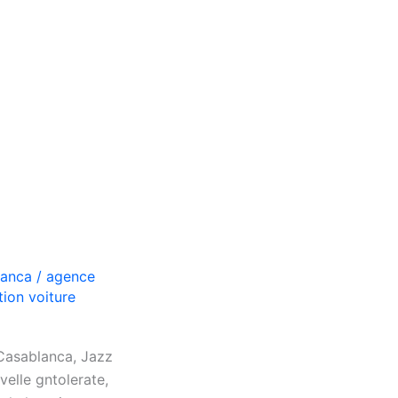
lanca
/
agence
tion voiture
asablanca, Jazz
elle gntolerate,