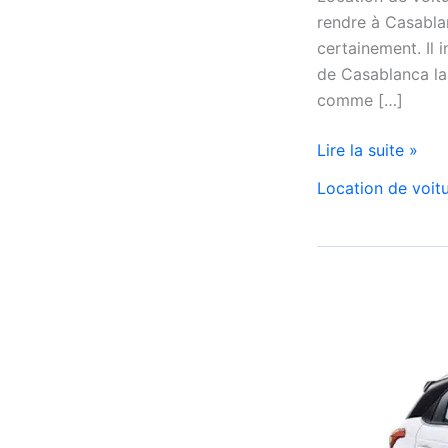
rendre à Casabla
certainement. Il 
de Casablanca la 
comme […]
Location
Lire la suite »
de
Location de voit
voiture
à
l’aéroport
de
Casablanca