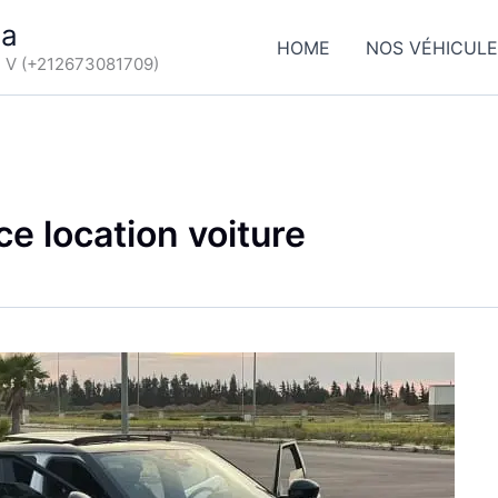
ca
HOME
NOS VÉHICUL
d V (+212673081709)
e location voiture