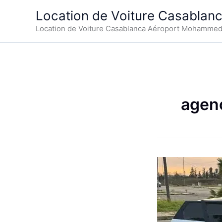
Aller
Location de Voiture Casablan
au
Location de Voiture Casablanca Aéroport Mohamme
contenu
agenc