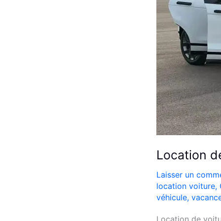
Location d
Laisser un comme
location voiture
,
véhicule
,
vacanc
Location de voitu