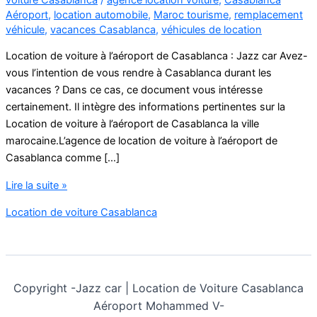
Aéroport
,
location automobile
,
Maroc tourisme
,
remplacement
véhicule
,
vacances Casablanca
,
véhicules de location
Location de voiture à l’aéroport de Casablanca : Jazz car Avez-
vous l’intention de vous rendre à Casablanca durant les
vacances ? Dans ce cas, ce document vous intéresse
certainement. Il intègre des informations pertinentes sur la
Location de voiture à l’aéroport de Casablanca la ville
marocaine.L’agence de location de voiture à l’aéroport de
Casablanca comme […]
Location
Lire la suite »
de
Location de voiture Casablanca
voiture
à
l’aéroport
de
Casablanca
Copyright -
Jazz car | Location de Voiture Casablanca
Aéroport Mohammed V-