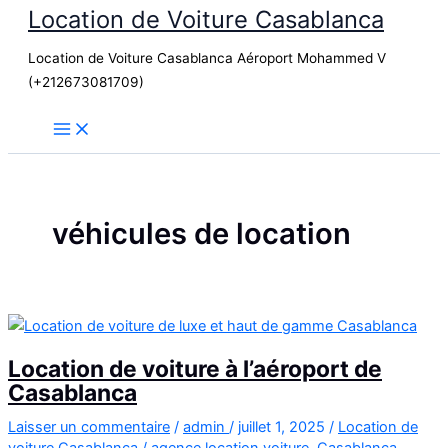
Location de Voiture Casablanca
Aller
au
Location de Voiture Casablanca Aéroport Mohammed V
contenu
(+212673081709)
véhicules de location
Location de voiture à l’aéroport de
Casablanca
Laisser un commentaire
/
admin
/
juillet 1, 2025
/
Location de
voiture Casablanca
/
agence location voiture
,
Casablanca