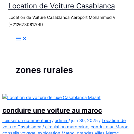
Location de Voiture Casablanca
Aller
au
Location de Voiture Casablanca Aéroport Mohammed V
contenu
(+212673081709)
zones rurales
conduire une voiture au maroc
Laisser un commentaire
/
admin
/
juin 30, 2025
/
Location de
voiture Casablanca
/
circulation marocaine
,
conduite au Maroc
,
conseils voyage
,
exploration Maroc
,
grandes villes Maroc
,