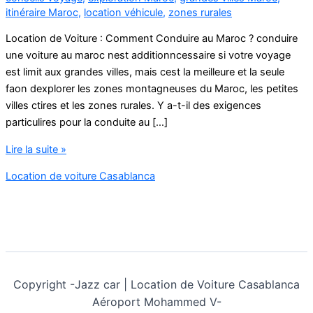
itinéraire Maroc
,
location véhicule
,
zones rurales
Location de Voiture : Comment Conduire au Maroc ? conduire
une voiture au maroc nest additionncessaire si votre voyage
est limit aux grandes villes, mais cest la meilleure et la seule
faon dexplorer les zones montagneuses du Maroc, les petites
villes ctires et les zones rurales. Y a-t-il des exigences
particulires pour la conduite au […]
conduire
Lire la suite »
une
Location de voiture Casablanca
voiture
au
maroc
Copyright -
Jazz car | Location de Voiture Casablanca
Aéroport Mohammed V-