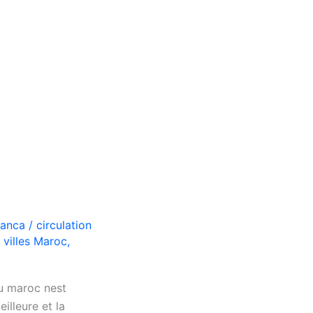
lanca
/
circulation
 villes Maroc
,
u maroc nest
illeure et la