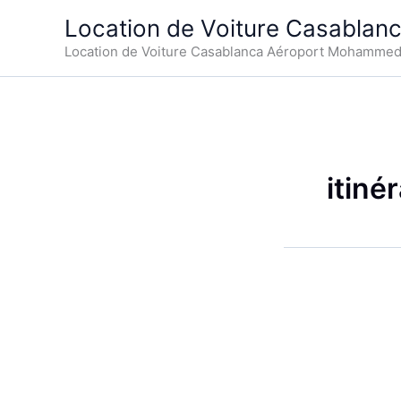
Aller
Location de Voiture Casablan
au
Location de Voiture Casablanca Aéroport Mohamme
contenu
itiné