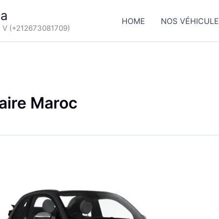
ca
HOME
NOS VÉHICUL
d V (+212673081709)
raire Maroc