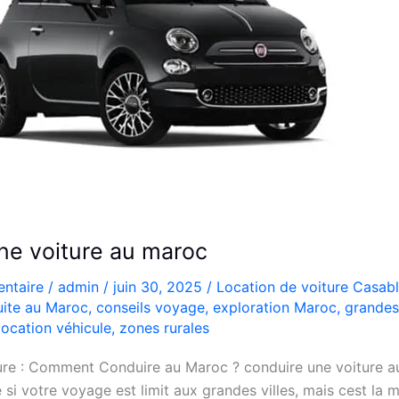
ne voiture au maroc
ntaire
/
admin
/
juin 30, 2025
/
Location de voiture Casab
ite au Maroc
,
conseils voyage
,
exploration Maroc
,
grandes
location véhicule
,
zones rurales
ure : Comment Conduire au Maroc ? conduire une voiture a
 si votre voyage est limit aux grandes villes, mais cest la me