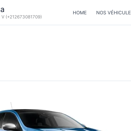
ca
HOME
NOS VÉHICUL
d V (+212673081709)