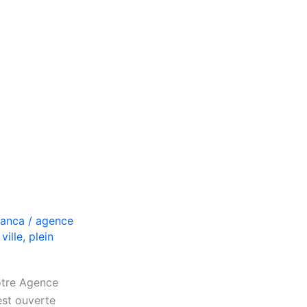
lanca
/
agence
ville
,
plein
otre Agence
est ouverte