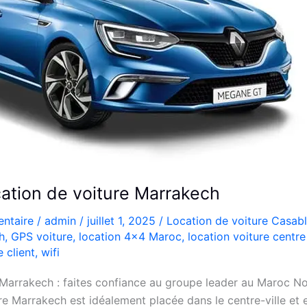
ation de voiture Marrakech
ntaire
/
admin
/
juillet 1, 2025
/
Location de voiture Casab
h
,
GPS voiture
,
location 4x4 Maroc
,
location voiture centre 
e client
,
wifi
 Marrakech : faites confiance au groupe leader au Maroc N
re Marrakech est idéalement placée dans le centre-ville et 