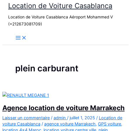
Location de Voiture Casablanca
Aller
au
Location de Voiture Casablanca Aéroport Mohammed V
contenu
(+212673081709)
plein carburant
Agence location de voiture Marrakech
Laisser un commentaire
/
admin
/
juillet 1, 2025
/
Location de
voiture Casablanca
/
agence voiture Marrakech
,
GPS voiture
,
location 4x4 Maroc
,
location voiture centre ville
,
plein