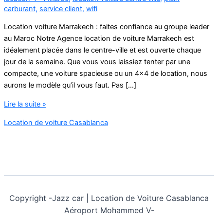
carburant
,
service client
,
wifi
Location voiture Marrakech : faites confiance au groupe leader
au Maroc Notre Agence location de voiture Marrakech est
idéalement placée dans le centre-ville et est ouverte chaque
jour de la semaine. Que vous vous laissiez tenter par une
compacte, une voiture spacieuse ou un 4×4 de location, nous
aurons le modèle qu’il vous faut. Pas […]
Agence
Lire la suite »
location
Location de voiture Casablanca
de
voiture
Marrakech
Copyright -
Jazz car | Location de Voiture Casablanca
Aéroport Mohammed V-