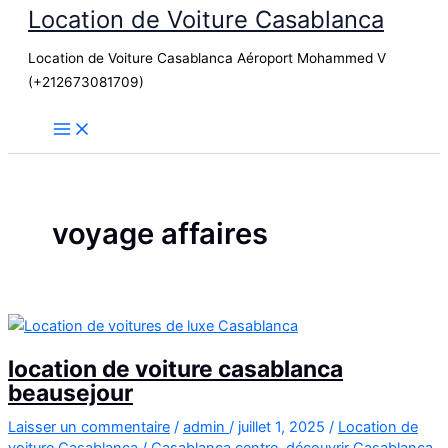
Location de Voiture Casablanca
Aller
au
Location de Voiture Casablanca Aéroport Mohammed V
contenu
(+212673081709)
voyage affaires
location de voiture casablanca
beausejour
Laisser un commentaire
/
admin
/
juillet 1, 2025
/
Location de
voiture Casablanca
/
Casablanca centre
,
découvrir Casablanca
,