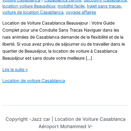
location voiture Beauséjour
,
mobilité facile
,
trajet sans tracas
,
voiture de location Casablanca
,
voyage affaires
Location de Voiture Casablanca Beausejour : Votre Guide
Complet pour une Conduite Sans Tracas Naviguer dans les
rues animées de Casablanca demande de la flexibilité et de la
liberté. Si vous avez prévu de séjourner ou de travailler dans le
quartier de Beauséjour, la location de voiture à Casablanca
Beauséjour est sans doute votre meilleure […]
location
Lire la suite »
de
Location de voiture Casablanca
voiture
casablanca
beausejour
Copyright -
Jazz car | Location de Voiture Casablanca
Aéroport Mohammed V-