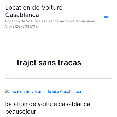
Aller
Location de Voiture
au
Casablanca
contenu
Location de Voiture Casablanca Aéroport Mohammed
V (+212673081709)
trajet sans tracas
location de voiture casablanca
beausejour