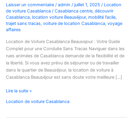
Laisser un commentaire
/
admin
/
juillet 1, 2025
/
Location
de voiture Casablanca
/
Casablanca centre
,
découvrir
Casablanca
,
location voiture Beauséjour
,
mobilité facile
,
trajet sans tracas
,
voiture de location Casablanca
,
voyage
affaires
Location de Voiture Casablanca Beausejour : Votre Guide
Complet pour une Conduite Sans Tracas Naviguer dans les
rues animées de Casablanca demande de la flexibilité et de
la liberté. Si vous avez prévu de séjourner ou de travailler
dans le quartier de Beauséjour, la location de voiture à
Casablanca Beauséjour est sans doute votre meilleure […]
location
Lire la suite »
de
Location de voiture Casablanca
voiture
casablanca
beausejour