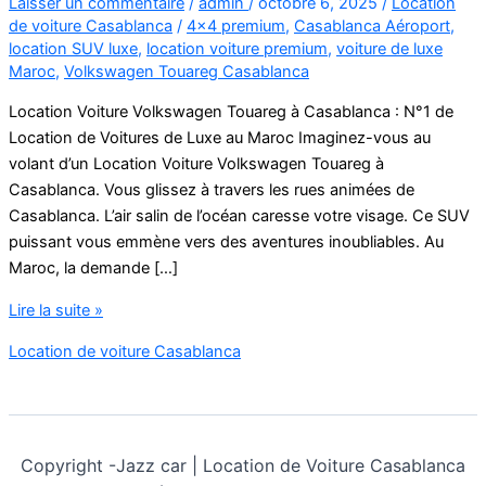
Laisser un commentaire
/
admin
/
octobre 6, 2025
/
Location
de voiture Casablanca
/
4x4 premium
,
Casablanca Aéroport
,
location SUV luxe
,
location voiture premium
,
voiture de luxe
Maroc
,
Volkswagen Touareg Casablanca
Location Voiture Volkswagen Touareg à Casablanca : N°1 de
Location de Voitures de Luxe au Maroc Imaginez-vous au
volant d’un Location Voiture Volkswagen Touareg à
Casablanca. Vous glissez à travers les rues animées de
Casablanca. L’air salin de l’océan caresse votre visage. Ce SUV
puissant vous emmène vers des aventures inoubliables. Au
Maroc, la demande […]
Location
Lire la suite »
Voiture
Location de voiture Casablanca
Volkswagen
Touareg
à
Casablanca
Copyright -
Jazz car | Location de Voiture Casablanca