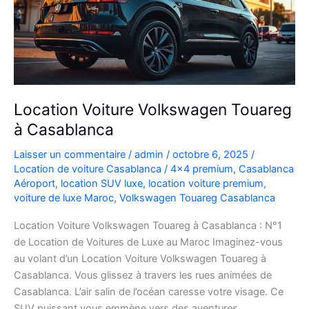
Location Voiture Volkswagen Touareg
à Casablanca
Laisser un commentaire
/
admin
/
octobre 6, 2025
/
Location de voiture Casablanca
/
4x4 premium
,
Casablanca
Aéroport
,
location SUV luxe
,
location voiture premium
,
voiture de luxe Maroc
,
Volkswagen Touareg Casablanca
Location Voiture Volkswagen Touareg à Casablanca : N°1
de Location de Voitures de Luxe au Maroc Imaginez-vous
au volant d’un Location Voiture Volkswagen Touareg à
Casablanca. Vous glissez à travers les rues animées de
Casablanca. L’air salin de l’océan caresse votre visage. Ce
SUV puissant vous emmène vers des aventures