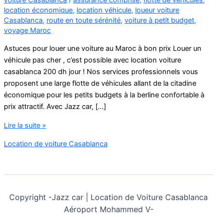
location économique
,
location véhicule
,
loueur voiture
Casablanca
,
route en toute sérénité
,
voiture à petit budget
,
voyage Maroc
Astuces pour louer une voiture au Maroc à bon prix Louer un
véhicule pas cher , c’est possible avec location voiture
casablanca 200 dh jour ! Nos services professionnels vous
proposent une large flotte de véhicules allant de la citadine
économique pour les petits budgets à la berline confortable à
prix attractif. Avec Jazz car, […]
Location
Lire la suite »
de
Location de voiture Casablanca
voiture
économique
à
Casablanca
avec
Copyright -
Jazz car | Location de Voiture Casablanca
assurance
Aéroport Mohammed V-