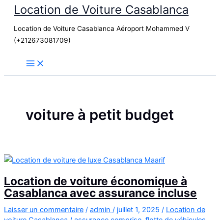
Location de Voiture Casablanca
Aller
au
Location de Voiture Casablanca Aéroport Mohammed V
contenu
(+212673081709)
voiture à petit budget
Location de voiture économique à
Casablanca avec assurance incluse
Laisser un commentaire
/
admin
/
juillet 1, 2025
/
Location de
voiture Casablanca
/
assurance comprise
,
flotte de véhicules
,