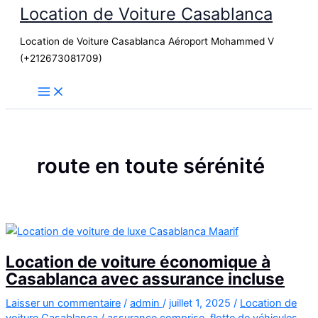
Location de Voiture Casablanca
Aller
au
Location de Voiture Casablanca Aéroport Mohammed V
contenu
(+212673081709)
route en toute sérénité
Location de voiture économique à
Casablanca avec assurance incluse
Laisser un commentaire
/
admin
/
juillet 1, 2025
/
Location de
voiture Casablanca
/
assurance comprise
,
flotte de véhicules
,