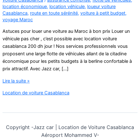
location économique
,
location véhicule
,
loueur voiture
Casablanca
,
route en toute sérénité
,
voiture à petit budget
,
voyage Maroc
Astuces pour louer une voiture au Maroc à bon prix Louer un
véhicule pas cher , c’est possible avec location voiture
casablanca 200 dh jour ! Nos services professionnels vous
proposent une large flotte de véhicules allant de la citadine
économique pour les petits budgets à la berline confortable à
prix attractif. Avec Jazz car, […]
Location
Lire la suite »
de
Location de voiture Casablanca
voiture
économique
à
Casablanca
avec
Copyright -
Jazz car | Location de Voiture Casablanca
assurance
Aéroport Mohammed V-