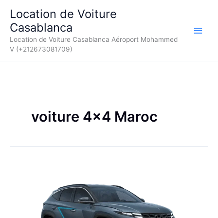
Aller
Location de Voiture
au
Casablanca
contenu
Location de Voiture Casablanca Aéroport Mohammed
V (+212673081709)
voiture 4×4 Maroc