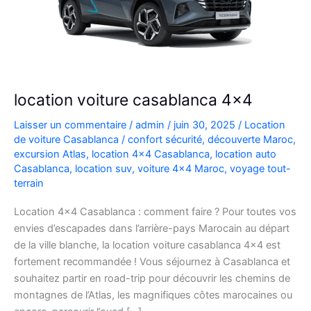
location voiture casablanca 4×4
Laisser un commentaire
/
admin
/
juin 30, 2025
/
Location
de voiture Casablanca
/
confort sécurité
,
découverte Maroc
,
excursion Atlas
,
location 4x4 Casablanca
,
location auto
Casablanca
,
location suv
,
voiture 4x4 Maroc
,
voyage tout-
terrain
Location 4×4 Casablanca : comment faire ? Pour toutes vos
envies d’escapades dans l’arrière-pays Marocain au départ
de la ville blanche, la location voiture casablanca 4×4 est
fortement recommandée ! Vous séjournez à Casablanca et
souhaitez partir en road-trip pour découvrir les chemins de
montagnes de l’Atlas, les magnifiques côtes marocaines ou