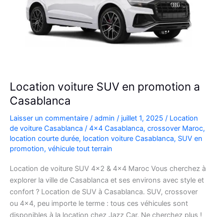
Location voiture SUV en promotion a
Casablanca
Laisser un commentaire
/
admin
/
juillet 1, 2025
/
Location
de voiture Casablanca
/
4x4 Casablanca
,
crossover Maroc
,
location courte durée
,
location voiture Casablanca
,
SUV en
promotion
,
véhicule tout terrain
Location de voiture SUV 4×2 & 4×4 Maroc Vous cherchez à
explorer la ville de Casablanca et ses environs avec style et
confort ? Location de SUV à Casablanca. SUV, crossover
ou 4×4, peu importe le terme : tous ces véhicules sont
disponibles à la location chez Jazz Car. Ne cherchez plus !