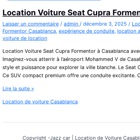
Location Voiture Seat Cupra Forme
Laisser un commentaire
/
admin
/
décembre 3, 2025
/
Loc
Formentor Casablanca
,
expérience de conduite
,
location 
voiture de location
Location Voiture Seat Cupra Formentor à Casablanca avec
Imaginez-vous atterrir à l’aéroport Mohammed V de Casabl
style et puissance pour explorer la ville blanche. Le Seat
Ce SUV compact premium offre une conduite excitante. C
Location
Lire la suite »
Voiture
Location de voiture Casablanca
Seat
Cupra
Formentor
à
Casablanca
Copyright -
Jazz car | Location de Voiture Cas