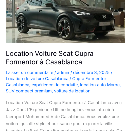
Location Voiture Seat Cupra
Formentor à Casablanca
Laisser un commentaire
/
admin
/
décembre 3, 2025
/
Location de voiture Casablanca
/
Cupra Formentor
Casablanca
,
expérience de conduite
,
location auto Maroc
,
SUV compact premium
,
voiture de location
Location Voiture Seat Cupra Formentor à Casablanca avec
Jazz Car : L’Expérience Ultime Imaginez-vous atterrir à
l’aéroport Mohammed V de Casablanca. Vous voulez une
voiture qui allie style et puissance pour explorer la ville
blanche. Le Seat Cupra Formentor est parfait pour cela. Ce