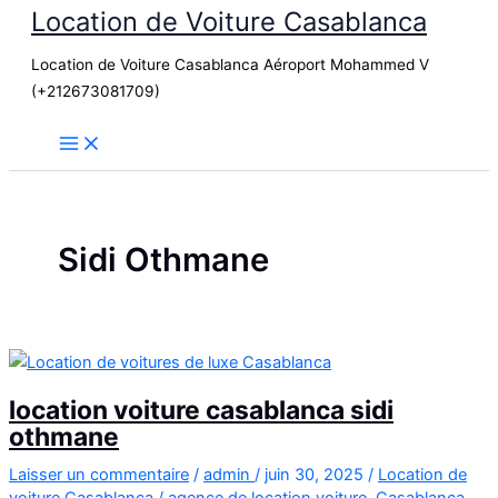
Location de Voiture Casablanca
Aller
au
Location de Voiture Casablanca Aéroport Mohammed V
contenu
(+212673081709)
Sidi Othmane
location voiture casablanca sidi
othmane
Laisser un commentaire
/
admin
/
juin 30, 2025
/
Location de
voiture Casablanca
/
agence de location voiture
,
Casablanca