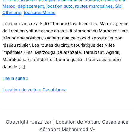
Maroc
,
déplacement
,
location auto
,
routes marocaines
,
Sidi
Othmane
,
tourisme Maroc
Location voiture à Sidi Othmane Casablanca au Maroc agence
de location voiture casablanca sidi othmane au Maroc est une
très bonne solution, sachant que ce pays dispose d’un bon
réseau routier. Les routes du circuit touristique des villes
impériales (Fes, Merzouga, Ouarzazate, Taroudant, Agadir,
Marrakech…) sont de très bonne qualité. Pour vous rendre
dans le […]
location
Lire la suite »
voiture
Location de voiture Casablanca
casablanca
sidi
othmane
Copyright -
Jazz car | Location de Voiture Casablanca
Aéroport Mohammed V-