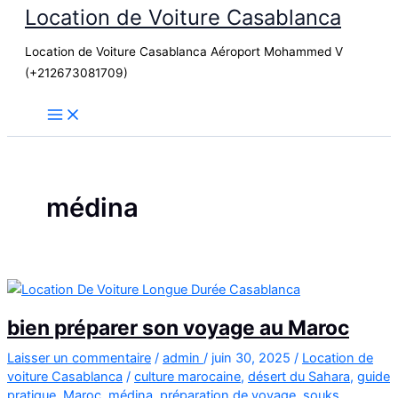
Location de Voiture Casablanca
Aller
au
Location de Voiture Casablanca Aéroport Mohammed V
contenu
(+212673081709)
médina
bien préparer son voyage au Maroc
Laisser un commentaire
/
admin
/
juin 30, 2025
/
Location de
voiture Casablanca
/
culture marocaine
,
désert du Sahara
,
guide
pratique
,
Maroc
,
médina
,
préparation de voyage
,
souks
,