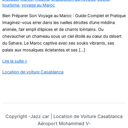
tourisme
,
voyage au Maroc
Bien Préparer Son Voyage au Maroc : Guide Complet et Pratique
Imaginez-vous errer dans les ruelles étroites d’une médina
animée, l’air empli d’épices et de chants lointains. Ou
chevaucher un chameau sous un ciel étoilé au cœur du désert
du Sahara. Le Maroc captive avec ses souks vibrants, ses
palais aux mosaïques éclatantes et ses […]
bien
Lire la suite »
préparer
Location de voiture Casablanca
son
voyage
au
Maroc
Copyright -
Jazz car | Location de Voiture Casablanca
Aéroport Mohammed V-