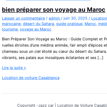
bien préparer son voyage au Maroc
Laisser un commentaire
/
admin
/
juin 30, 2025
/
Location
marocaine
,
désert du Sahara
,
guide pratique
,
Maroc
,
médi
tourisme
,
voyage au Maroc
Bien Préparer Son Voyage au Maroc : Guide Complet et Pr
ruelles étroites d’une médina animée, l’air empli d’épices 
chameau sous un ciel étoilé au cœur du désert du Sahara
vibrants, ses palais aux mosaïques éclatantes et ses […]
bien
Lire la suite »
préparer
Location de voiture Casablanca
son
voyage
au
Maroc
Copyright -
Jazz car | Location de Voiture Cas