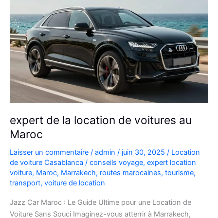
expert de la location de voitures au
Maroc
Laisser un commentaire
/
admin
/
juin 30, 2025
/
Location
de voiture Casablanca
/
conseils voyage
,
expert location
voiture
,
Maroc
,
Marrakech
,
routes marocaines
,
tourisme
,
transport
,
voiture de location
Jazz Car Maroc : Le Guide Ultime pour une Location de
Voiture Sans Souci Imaginez-vous atterrir à Marrakech,