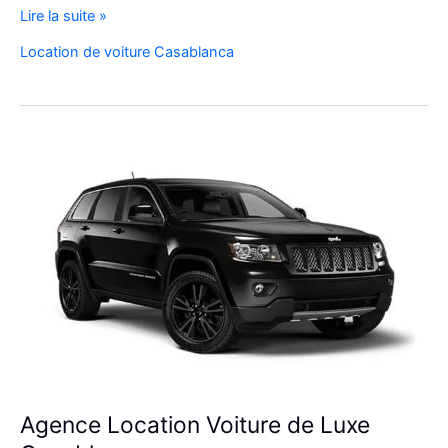
Louer
Lire la suite »
une
Location de voiture Casablanca
Voiture
au
Maroc
Agence Location Voiture de Luxe