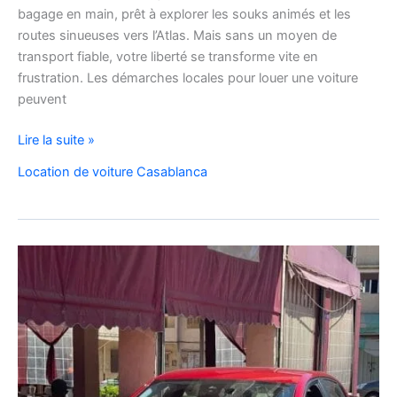
bagage en main, prêt à explorer les souks animés et les
routes sinueuses vers l’Atlas. Mais sans un moyen de
transport fiable, votre liberté se transforme vite en
frustration. Les démarches locales pour louer une voiture
peuvent
expert
Lire la suite »
de
Location de voiture Casablanca
la
location
de
voitures
au
Maroc