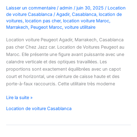
Laisser un commentaire
/
admin
/
juin 30, 2025
/
Location
de voiture Casablanca
/
Agadir
,
Casablanca
,
location de
voitures
,
location pas cher
,
location voiture Maroc
,
Marrakech
,
Peugeot Maroc
,
voiture utilitaire
Location voiture Peugeot Agadir, Marrakech, Casablanca
pas cher Chez Jazz car. Location de Voitures Peugeot au
Maroc. Elle présente une figure avant puissante avec une
calandre verticale et des optiques travaillées. Les
proportions sont exactement équilibrées avec un capot
court et horizontal, une ceinture de caisse haute et des
porte-à-faux raccourcis. Cette utilitaire très moderne
Location
Lire la suite »
de
Location de voiture Casablanca
Voitures
Peugeot
au
Maroc