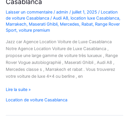
Casablanca
Laisser un commentaire
/
admin
/
juillet 1, 2025
/
Location
de voiture Casablanca
/
Audi A8
,
location luxe Casablanca
,
Marrakech
,
Maserati Ghibli
,
Mercedes
,
Rabat
,
Range Rover
Sport
,
voiture premium
Jazz car Agence Location Voiture de Luxe Casablanca
Notre Agence Location Voiture de Luxe Casablanca ,
propose une large gamme de voiture très luxueux , Range
Rover Vogue autobiographié , Maserati Ghibli , Audi A8 ,
Mercedes classe s , Marrakech et rabat . Vous trouverez
votre voiture de luxe 4×4 ou berline , en
Agence
Lire la suite »
Location
Location de voiture Casablanca
Voiture
de
Luxe
Casablanca