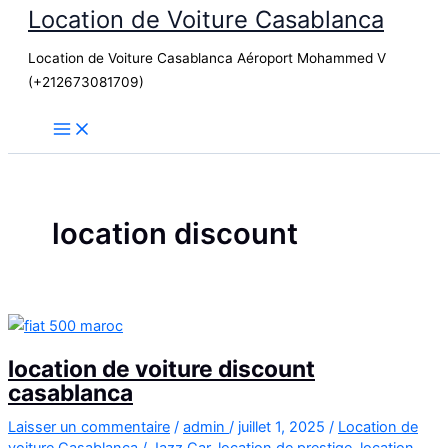
Location de Voiture Casablanca
Aller
au
Location de Voiture Casablanca Aéroport Mohammed V
contenu
(+212673081709)
location discount
location de voiture discount
casablanca
Laisser un commentaire
/
admin
/
juillet 1, 2025
/
Location de
voiture Casablanca
/
Jazz Car
,
location de prestige
,
location