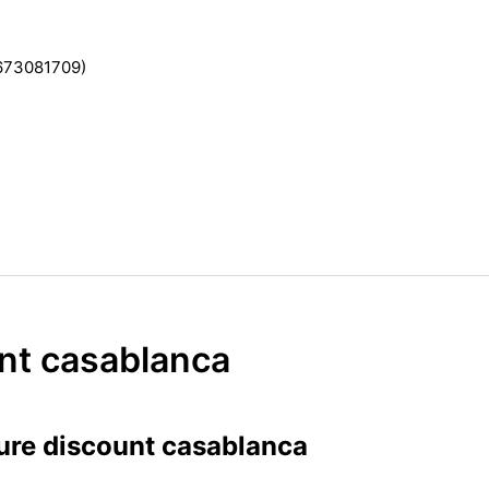
2673081709)
unt casablanca
ture discount casablanca