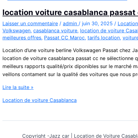
location voiture casablanca passat
Laisser un commentaire
/
admin
/
juin 30, 2025
/
Location
Volkswagen
,
casablanca voiture
,
location de voiture Cas
meilleures offres
,
Passat CC Maroc
,
tarifs location
,
voitur
Location d’une voiture berline Volkswagen Passat chez Ja
location de voiture casablanca passat cc ne sélectionne q
meilleurs rapports qualité/prix diponibles sur le marché m
veillons contament sur la qualité des voitures que nous p
location
Lire la suite »
voiture
Location de voiture Casablanca
casablanca
passat
cc
Copyright -
Jazz car | Location de Voiture Cas