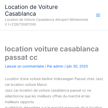
Aller
Location de Voiture
au
Casablanca
contenu
Location de Voiture Casablanca Aéroport Mohammed
V (+212673081709)
location voiture casablanca
passat cc
Laisser un commentaire
/ Par
admin
/
juin 30, 2025
Location d’une voiture berline Volkswagen Passat chez Jazz
car location voiture Maroc
Jazz car location de voiture casablanca passat cc ne
sélectionne que les meilleurs offres du marché et les
meilleurs rapports
qualité/prix diponibles sur le marché marocain de la location