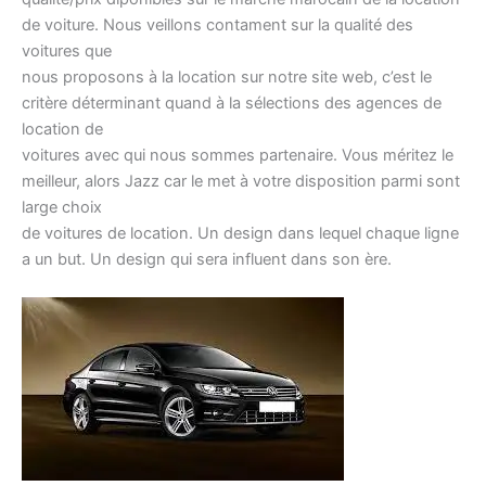
de voiture. Nous veillons contament sur la qualité des
voitures que
nous proposons à la location sur notre site web, c’est le
critère déterminant quand à la sélections des agences de
location de
voitures avec qui nous sommes partenaire. Vous méritez le
meilleur, alors Jazz car le met à votre disposition parmi sont
large choix
de voitures de location. Un design dans lequel chaque ligne
a un but. Un design qui sera influent dans son ère.