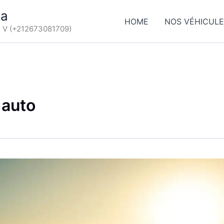
ca
HOME
NOS VÉHICUL
d V (+212673081709)
 auto