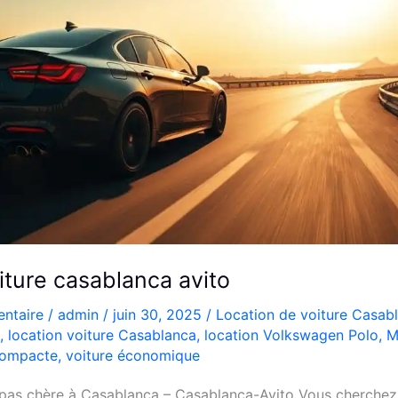
iture casablanca avito
ntaire
/
admin
/
juin 30, 2025
/
Location de voiture Casab
,
location voiture Casablanca
,
location Volkswagen Polo
,
M
compacte
,
voiture économique
 pas chère à Casablanca – Casablanca-Avito Vous cherchez