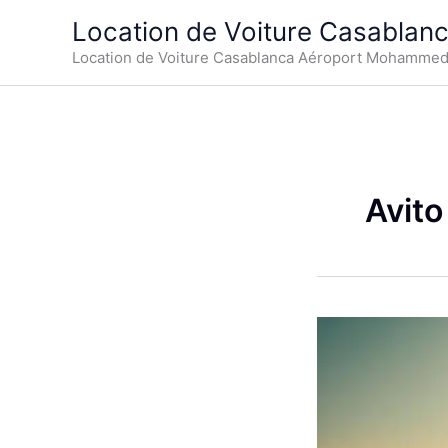
Aller
Location de Voiture Casablan
au
Location de Voiture Casablanca Aéroport Mohamme
contenu
Avito