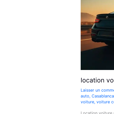
location vo
Laisser un comme
auto
,
Casablanca
voiture
,
voiture 
Location voiture