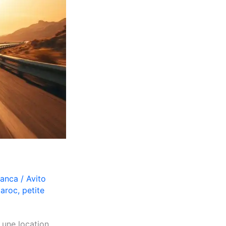
lanca
/
Avito
aroc
,
petite
 une location