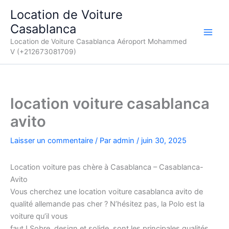
Aller
Location de Voiture
au
Casablanca
contenu
Location de Voiture Casablanca Aéroport Mohammed
V (+212673081709)
location voiture casablanca
avito
Laisser un commentaire
/ Par
admin
/
juin 30, 2025
Location voiture pas chère à Casablanca – Casablanca-
Avito
Vous cherchez une location voiture casablanca avito de
qualité allemande pas cher ? N’hésitez pas, la Polo est la
voiture qu’il vous
faut ! Sobre, design et solide, sont les principales qualités