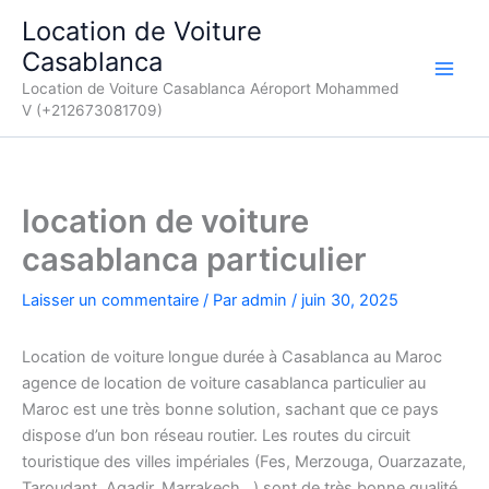
Aller
Location de Voiture
au
Casablanca
contenu
Location de Voiture Casablanca Aéroport Mohammed
V (+212673081709)
location de voiture
casablanca particulier
Laisser un commentaire
/ Par
admin
/
juin 30, 2025
Location de voiture longue durée à Casablanca au Maroc
agence de location de voiture casablanca particulier au
Maroc est une très bonne solution, sachant que ce pays
dispose d’un bon réseau routier. Les routes du circuit
touristique des villes impériales (Fes, Merzouga, Ouarzazate,
Taroudant, Agadir, Marrakech…) sont de très bonne qualité.