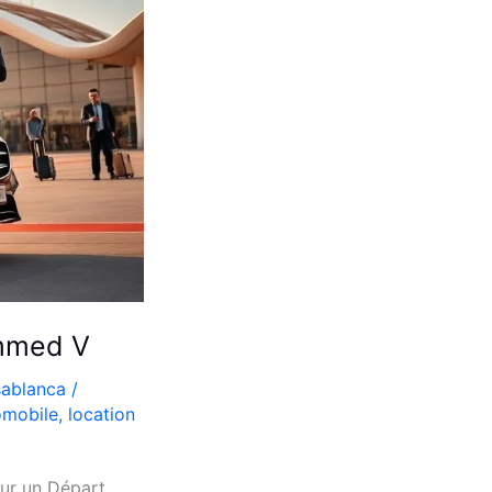
ammed V
sablanca
/
omobile
,
location
ur un Départ