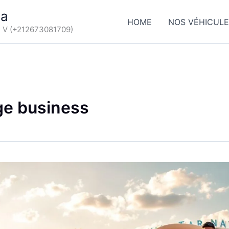
ca
HOME
NOS VÉHICUL
d V (+212673081709)
ge business