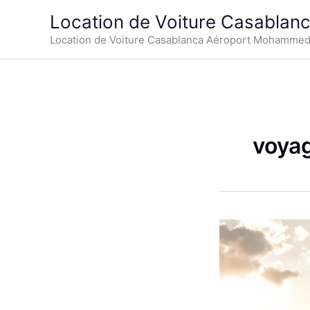
Aller
Location de Voiture Casablan
au
Location de Voiture Casablanca Aéroport Mohamme
contenu
voya