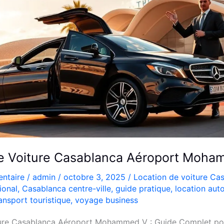
de Voiture Casablanca Aéroport Moh
ntaire
/
admin
/
octobre 3, 2025
/
Location de voiture Ca
ional
,
Casablanca centre-ville
,
guide pratique
,
location aut
ansport touristique
,
voyage business
ture Casablanca Aéroport Mohammed V : Guide Complet po