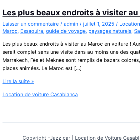
Les plus beaux endroits à visiter a
Laisser un commentaire
/
admin
/
juillet 1, 2025
/
Location
Maroc
,
Essaouira
,
guide de voyage
,
paysages naturels
,
Sa
Les plus beaux endroits à visiter au Maroc en voiture ! Au
serait complet sans une visite dans au moins une des quatre
Marrakech, Fès et Meknès sont remplis de bazars colorés, 
places animées. Le Maroc est […]
Les
Lire la suite »
plus
Location de voiture Casablanca
beaux
endroits
à
visiter
au
Copyright -
Jazz car | Location de Voiture Cas
Maroc