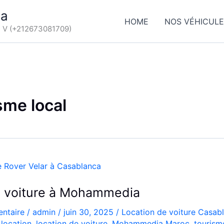
ca
HOME
NOS VÉHICUL
d V (+212673081709)
sme local
e voiture à Mohammedia
ntaire
/
admin
/
juin 30, 2025
/
Location de voiture Casab
 location
,
location de voiture
,
Mohammedia Maroc
,
tourism