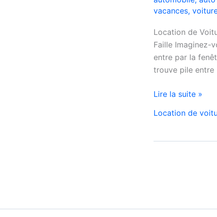
vacances
,
voitur
Location de Voit
Faille Imaginez-v
entre par la fenê
trouve pile entre
location
Lire la suite »
de
Location de voit
voiture
à
Mohammedia