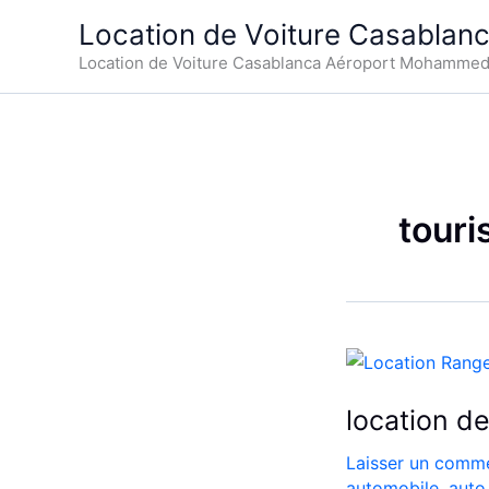
Aller
Location de Voiture Casablan
au
Location de Voiture Casablanca Aéroport Mohamme
contenu
touri
location d
Laisser un comme
automobile
,
auto