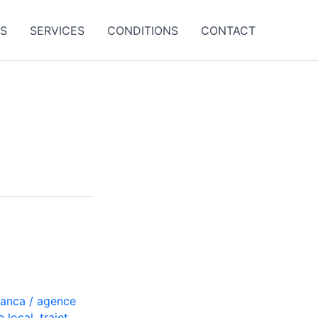
ES
SERVICES
CONDITIONS
CONTACT
lanca
/
agence
e local
,
trajet
,