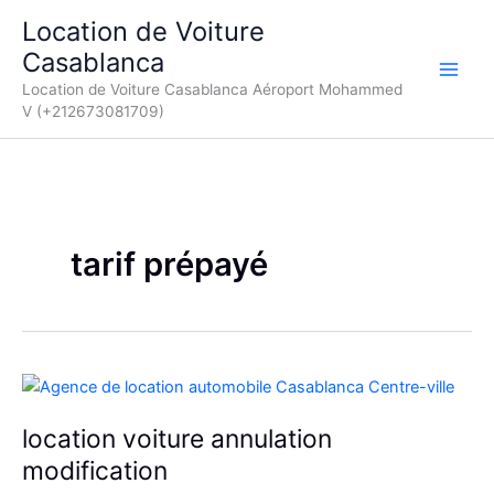
Aller
Location de Voiture
au
Casablanca
contenu
Location de Voiture Casablanca Aéroport Mohammed
V (+212673081709)
tarif prépayé
location voiture annulation
modification