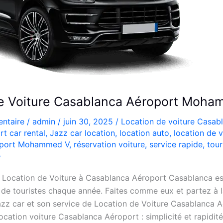
de Voiture Casablanca Aéroport Moh
ntaire
/
admin
/
juin 30, 2025
/
Location de voiture Casab
t car rental
,
Jazz car location
,
location auto
,
location de v
oport Mohammed V
,
réservation voiture
,
service rapide
,
tou
e
 Location de Voiture à Casablanca Aéroport Casablanca es
rs de touristes chaque année. Faites comme eux et partez à
Jazz car et son service de Location de Voiture Casablanca 
ation voiture Casablanca Aéroport : simplicité et rapidit