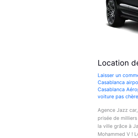
Location 
Laisser un comme
Casablanca airpor
Casablanca Aér
voiture pas chèr
Agence Jazz car,
prisée de millie
la ville grâce à 
Mohammed V ! Loc