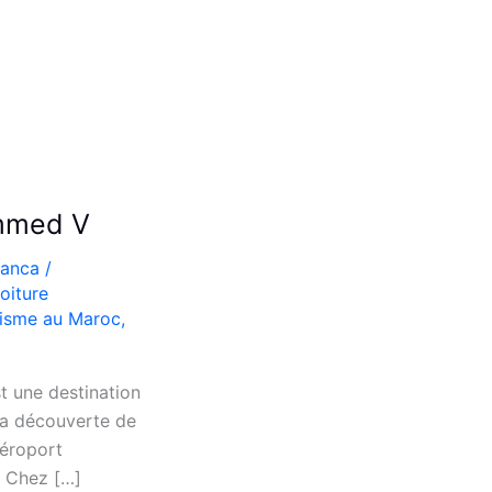
ammed V
lanca
/
oiture
risme au Maroc
,
t une destination
 la découverte de
Aéroport
é Chez […]