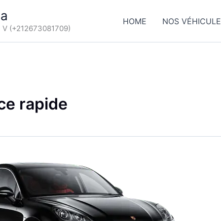
ca
HOME
NOS VÉHICUL
d V (+212673081709)
ce rapide