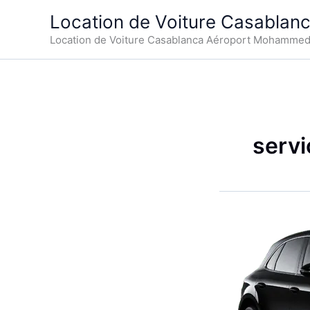
Aller
Location de Voiture Casablan
au
Location de Voiture Casablanca Aéroport Mohamme
contenu
servi