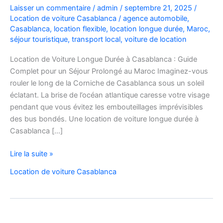
Laisser un commentaire
/
admin
/
septembre 21, 2025
/
Location de voiture Casablanca
/
agence automobile
,
Casablanca
,
location flexible
,
location longue durée
,
Maroc
,
séjour touristique
,
transport local
,
voiture de location
Location de Voiture Longue Durée à Casablanca : Guide
Complet pour un Séjour Prolongé au Maroc Imaginez-vous
rouler le long de la Corniche de Casablanca sous un soleil
éclatant. La brise de l’océan atlantique caresse votre visage
pendant que vous évitez les embouteillages imprévisibles
des bus bondés. Une location de voiture longue durée à
Casablanca […]
Location
Lire la suite »
De
Location de voiture Casablanca
Voiture
Longue
Durée
Casablanca