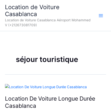
Aller
Location de Voiture
au
Casablanca
contenu
Location de Voiture Casablanca Aéroport Mohammed
V (+212673081709)
séjour touristique
Location De Voiture Longue Durée
Casablanca