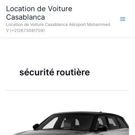
Aller
Location de Voiture
au
Casablanca
contenu
Location de Voiture Casablanca Aéroport Mohammed
V (+212673081709)
sécurité routière