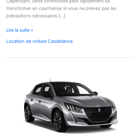
Cependant, cette commodité peut rapidement se
transformer en cauchemar si vous ne prenez pas les
précautions nécessaires […]
Vérification
Lire la suite »
de
Location de voiture Casablanca
la
voiture
de
location