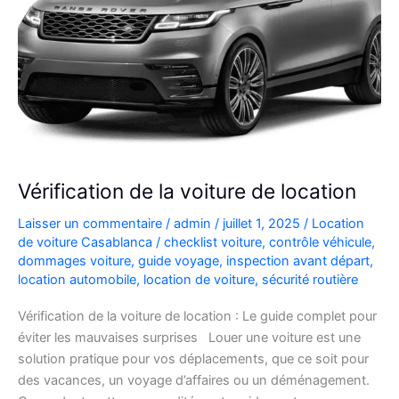
Vérification de la voiture de location
Laisser un commentaire
/
admin
/
juillet 1, 2025
/
Location
de voiture Casablanca
/
checklist voiture
,
contrôle véhicule
,
dommages voiture
,
guide voyage
,
inspection avant départ
,
location automobile
,
location de voiture
,
sécurité routière
Vérification de la voiture de location : Le guide complet pour
éviter les mauvaises surprises Louer une voiture est une
solution pratique pour vos déplacements, que ce soit pour
des vacances, un voyage d’affaires ou un déménagement.