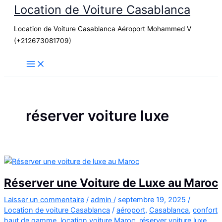
Location de Voiture Casablanca
Aller
au
Location de Voiture Casablanca Aéroport Mohammed V
contenu
(+212673081709)
réserver voiture luxe
Réserver une Voiture de Luxe au Maroc
Laisser un commentaire
/
admin
/
septembre 19, 2025
/
Location de voiture Casablanca
/
aéroport
,
Casablanca
,
confort
haut de gamme
,
location voiture Maroc
,
réserver voiture luxe
,