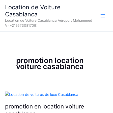
Aller
Location de Voiture
au
Casablanca
contenu
Location de Voiture Casablanca Aéroport Mohammed
V (+212673081709)
promotion location
voiture casablanca
promotion en location voiture