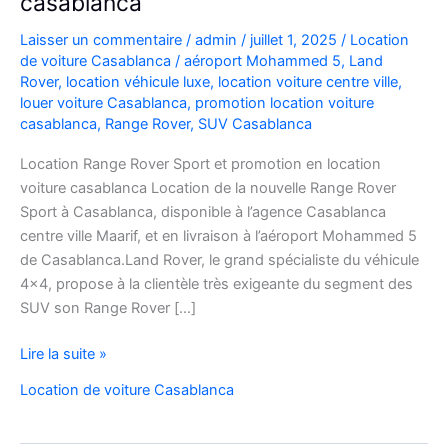
casablanca
Laisser un commentaire
/
admin
/
juillet 1, 2025
/
Location
de voiture Casablanca
/
aéroport Mohammed 5
,
Land
Rover
,
location véhicule luxe
,
location voiture centre ville
,
louer voiture Casablanca
,
promotion location voiture
casablanca
,
Range Rover
,
SUV Casablanca
Location Range Rover Sport et promotion en location
voiture casablanca Location de la nouvelle Range Rover
Sport à Casablanca, disponible à l’agence Casablanca
centre ville Maarif, et en livraison à l’aéroport Mohammed 5
de Casablanca.Land Rover, le grand spécialiste du véhicule
4×4, propose à la clientèle très exigeante du segment des
SUV son Range Rover […]
promotion
Lire la suite »
en
Location de voiture Casablanca
location
voiture