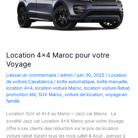
Location 4×4 Maroc pour votre
Voyage
Laisser un commentaire
/
admin
/
juin 30, 2025
/
Location
de voiture Casablanca
/
boîte automatique
,
boîte manuelle
,
location 4x4
,
location voiture Maroc
,
location voiture Rabat
,
promotion été
,
SUV Maroc
,
voiture de location
,
voyage en
famille
Location SUV et 4×4 au Maroc – Jazz car Maroc La
société Jazz car Location 4×4 Maroc pour votre Voyage
offre à ces clients des réduction sur le prix de location
voiture rabat durant tous les mois juillet & Aout , pensez à