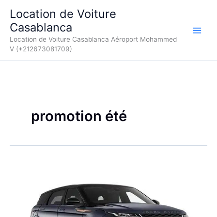
Aller
Location de Voiture
au
Casablanca
contenu
Location de Voiture Casablanca Aéroport Mohammed
V (+212673081709)
promotion été