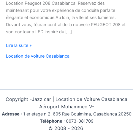
Location Peugeot 208 Casablanca. Réservez dès
maintenant pour votre expérience de conduite parfaite
élégante et économique.Au loin, la ville et ses lumières.
Devant vous, l’écran central de la nouvelle PEUGEOT 208 et
son contour à LED inspiré du […]
Location
Lire la suite »
Voiture
Location de voiture Casablanca
peugeot
208
Casablanca
Copyright -
Jazz car | Location de Voiture Casablanca
Aéroport Mohammed V-
Adresse
:
1 er etage n 2, 605 Rue Goulmima, Casablanca 20250
Téléphone
:
0673-081709
© 2008 - 2026