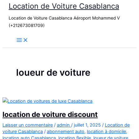
Location de Voiture Casablanca
Aller
au
Location de Voiture Casablanca Aéroport Mohammed V
contenu
(+212673081709)
loueur de voiture
location de voiture discount
Laisser un commentaire
/
admin
/
juillet 1, 2025
/
Location de
voiture Casablanca
/
abonnement auto
,
location à domicile
,
location auto Casablanca
,
location flexible
,
loueur de voiture
,