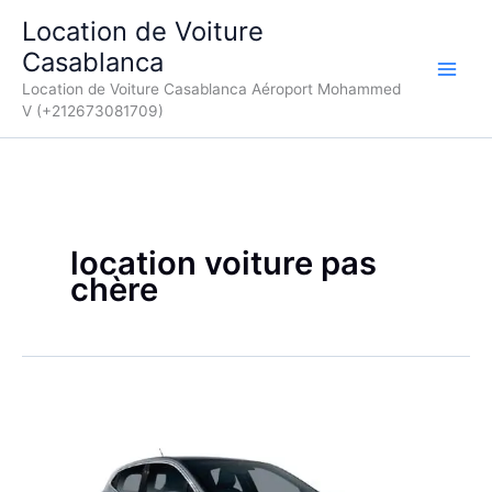
Aller
Location de Voiture
au
Casablanca
contenu
Location de Voiture Casablanca Aéroport Mohammed
V (+212673081709)
location voiture pas
chère