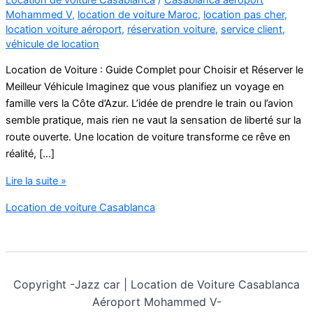
Mohammed V
,
location de voiture Maroc
,
location pas cher
,
location voiture aéroport
,
réservation voiture
,
service client
,
véhicule de location
Location de Voiture : Guide Complet pour Choisir et Réserver le
Meilleur Véhicule Imaginez que vous planifiez un voyage en
famille vers la Côte d’Azur. L’idée de prendre le train ou l’avion
semble pratique, mais rien ne vaut la sensation de liberté sur la
route ouverte. Une location de voiture transforme ce rêve en
réalité, […]
Location
Lire la suite »
de
Location de voiture Casablanca
Voiture
Casablanca
Aéroport
Mohammed
V
Copyright -
Jazz car | Location de Voiture Casablanca
Aéroport Mohammed V-