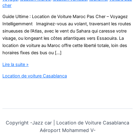
cher
Guide Ultime : Location de Voiture Maroc Pas Cher – Voyagez
Intelligemment Imaginez-vous au volant, traversant les routes
sinueuses de l’Atlas, avec le vent du Sahara qui caresse votre
visage, ou longeant les côtes atlantiques vers Essaouira. La
location de voiture au Maroc offre cette liberté totale, loin des
horaires fixes des bus ou […]
Location
Lire la suite »
de
Location de voiture Casablanca
voiture
Maroc
Pas
Cher
Copyright -
Jazz car | Location de Voiture Casablanca
Aéroport Mohammed V-