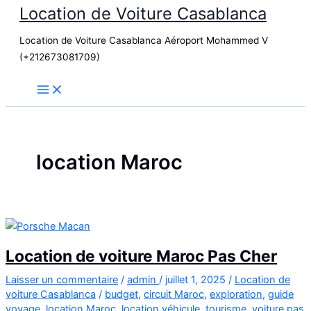
Location de Voiture Casablanca
Aller
au
Location de Voiture Casablanca Aéroport Mohammed V
contenu
(+212673081709)
location Maroc
Location de voiture Maroc Pas Cher
Laisser un commentaire
/
admin
/
juillet 1, 2025
/
Location de
voiture Casablanca
/
budget
,
circuit Maroc
,
exploration
,
guide
voyage
,
location Maroc
,
location véhicule
,
tourisme
,
voiture pas