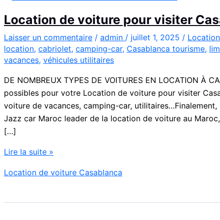
Location de voiture pour visiter Ca
Laisser un commentaire
/
admin
/
juillet 1, 2025
/
Location
location
,
cabriolet
,
camping-car
,
Casablanca tourisme
,
li
vacances
,
véhicules utilitaires
DE NOMBREUX TYPES DE VOITURES EN LOCATION À CASAB
possibles pour votre Location de voiture pour visiter Casa
voiture de vacances, camping-car, utilitaires…Finalement, 
Jazz car Maroc leader de la location de voiture au Maroc
[…]
Location
Lire la suite »
de
Location de voiture Casablanca
voiture
pour
visiter
Casablanca