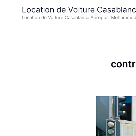
Aller
Location de Voiture Casablan
au
Location de Voiture Casablanca Aéroport Mohamme
contenu
contr