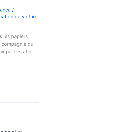
lanca
/
cation de voiture
,
s les papiers
en compagnie du
ux parties afin
ohammed V-