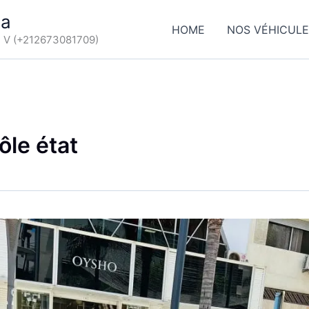
ca
HOME
NOS VÉHICUL
d V (+212673081709)
ôle état