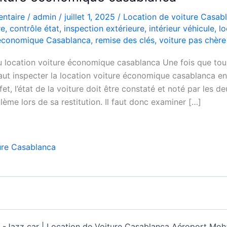
ntaire
/
admin
/
juillet 1, 2025
/
Location de voiture Casab
re
,
contrôle état
,
inspection extérieure
,
intérieur véhicule
,
lo
 économique Casablanca
,
remise des clés
,
voiture pas chère
du location voiture économique casablanca Une fois que tou
 faut inspecter la location voiture économique casablanca 
fet, l’état de la voiture doit être constaté et noté par les de
blème lors de sa restitution. Il faut donc examiner […]
ure Casablanca
 -
Jazz car | Location de Voiture Casablanca Aéroport M