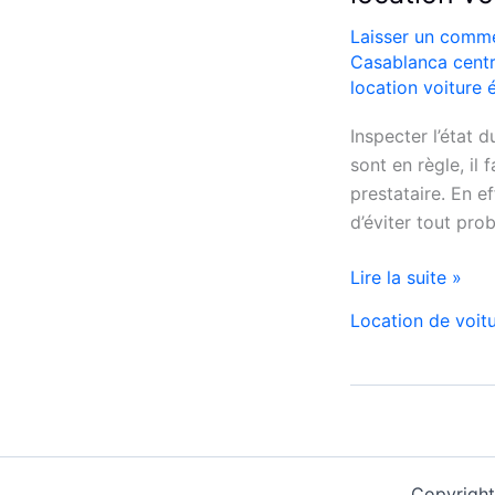
Laisser un comme
Casablanca cent
location voiture
Inspecter l’état 
sont en règle, il
prestataire. En ef
d’éviter tout pro
location
Lire la suite »
voiture
Location de voit
économique
casablanca
Copyright