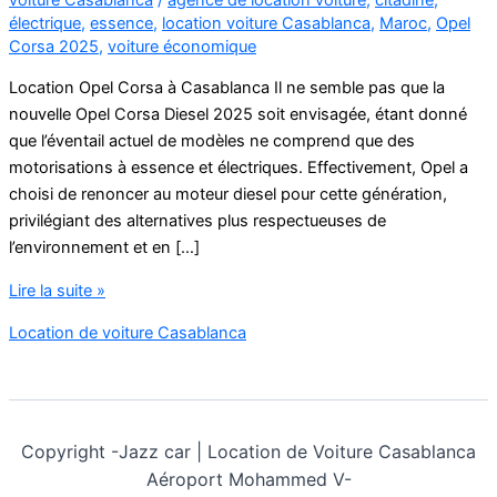
électrique
,
essence
,
location voiture Casablanca
,
Maroc
,
Opel
Corsa 2025
,
voiture économique
Location Opel Corsa à Casablanca Il ne semble pas que la
nouvelle Opel Corsa Diesel 2025 soit envisagée, étant donné
que l’éventail actuel de modèles ne comprend que des
motorisations à essence et électriques. Effectivement, Opel a
choisi de renoncer au moteur diesel pour cette génération,
privilégiant des alternatives plus respectueuses de
l’environnement et en […]
Location
Lire la suite »
de
Location de voiture Casablanca
voiture
Opel
Corsa
à
Casablanca
Copyright -
Jazz car | Location de Voiture Casablanca
Aéroport Mohammed V-