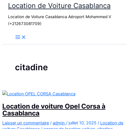
Location de Voiture Casablanca
Aller
au
Location de Voiture Casablanca Aéroport Mohammed V
contenu
(+212673081709)
citadine
Location de voiture Opel Corsa à
Casablanca
Laisser un commentaire
/
admin
/
juillet 10, 2025
/
Location de
voiture Casablanca
/
agence de location voiture
,
citadine
,